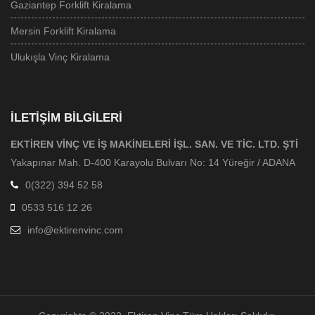
Gaziantep Forklift Kiralama
Mersin Forklift Kiralama
Ulukışla Vinç Kiralama
İLETIŞIM BILGILERI
EKTİREN VİNÇ VE İŞ MAKİNELERİ İŞL. SAN. VE TİC. LTD. ŞTİ
Yakapınar Mah. D-400 Karayolu Bulvarı No: 14 Yüreğir / ADANA
0(322) 394 52 58
0533 516 12 26
info@ektirenvinc.com