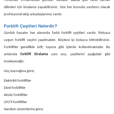
Forkliftler firmamızdan günlük, haftalık, saatlik gibi farklı zaman
dilimleri için kiralama yapabilirsiniz. Size her konuda yardımcı olacak
profesyonel ekip arkadaşlarımız vardır.
Forklift Çeşitleri Nelerdir?
Günlük hayatın her alanında farklı forklift çeşitleri vardır. İhtiyaca
uygun forklift seçimi yapılmalıdır. Böylece işi kolayca bitirebilirsiniz.
Forkliftler genellikle istif, taşıma gibi işlerde kullanılmaktadır. Bu
anlamda
forklift kiralama
yanı sıra, çeşitlerini aşağıdaki gibi
inceleyeceğiz:
Güç kaynağına göre;
Elektrikli forkliftler
Dizel forkliftler
Akülü forkliftler
LPG’li forkliftler
Hareket sistemlerine göre;