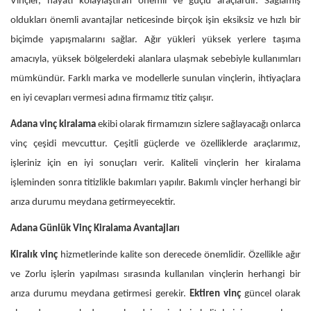
Vinçler, hayatı kolaylaştıran önemli ve güçlü araçlardır. Sağlamış
oldukları önemli avantajlar neticesinde birçok işin eksiksiz ve hızlı bir
biçimde yapışmalarını sağlar. Ağır yükleri yüksek yerlere taşıma
amacıyla, yüksek bölgelerdeki alanlara ulaşmak sebebiyle kullanımları
mümkündür. Farklı marka ve modellerle sunulan vinçlerin, ihtiyaçlara
en iyi cevapları vermesi adına firmamız titiz çalışır.
Adana vinç kiralama
ekibi olarak firmamızın sizlere sağlayacağı onlarca
vinç çeşidi mevcuttur. Çeşitli güçlerde ve özelliklerde araçlarımız,
işleriniz için en iyi sonuçları verir. Kaliteli vinçlerin her kiralama
işleminden sonra titizlikle bakımları yapılır. Bakımlı vinçler herhangi bir
arıza durumu meydana getirmeyecektir.
Adana Günlük Vinç Kiralama Avantajları
Kiralık vinç
hizmetlerinde kalite son derecede önemlidir. Özellikle ağır
ve Zorlu işlerin yapılması sırasında kullanılan vinçlerin herhangi bir
arıza durumu meydana getirmesi gerekir.
Ektiren vinç
güncel olarak