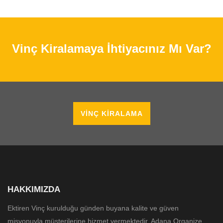
Vinç Kiralamaya İhtiyacınız Mı Var?
VINÇ KIRALAMA
HAKKIMIZDA
Ektiren Vinç kurulduğu günden buyana kalite ve güven
misyonuyla müşterilerine hizmet vermektedir. Adana Organize